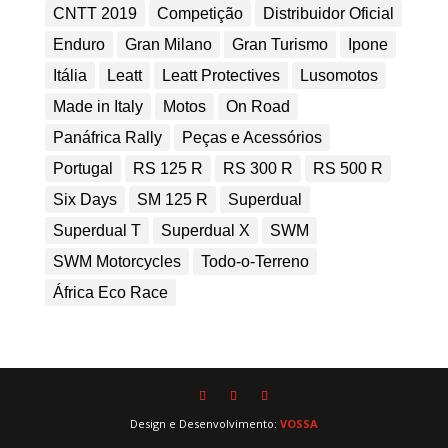
CNTT 2019
Competição
Distribuidor Oficial
Enduro
Gran Milano
Gran Turismo
Ipone
Itália
Leatt
Leatt Protectives
Lusomotos
Made in Italy
Motos
On Road
Panáfrica Rally
Peças e Acessórios
Portugal
RS 125 R
RS 300 R
RS 500 R
Six Days
SM 125 R
Superdual
Superdual T
Superdual X
SWM
SWM Motorcycles
Todo-o-Terreno
África Eco Race
Design e Desenvolvimento:
VOSSA