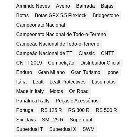
Armindo Neves
Aveiro
Bairrada
Bajas
Botas
Botas GPX 5.5 Flexlock
Bridgestone
Campeonato Nacional
Campeonato Nacional de Todo-o-Terreno
Campeão Nacional de Todo-o-Terreno
Campeão Nacional de TT
Classic
CNTT
CNTT 2019
Competição
Distribuidor Oficial
Enduro
Gran Milano
Gran Turismo
Ipone
Itália
Leatt
Leatt Protectives
Lusomotos
Made in Italy
Motos
On Road
Panáfrica Rally
Peças e Acessórios
Portugal
RS 125 R
RS 300 R
RS 500 R
Six Days
SM 125 R
Superdual
Superdual T
Superdual X
SWM