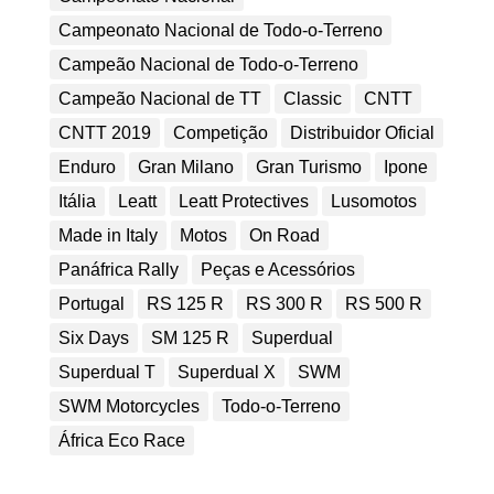
Campeonato Nacional de Todo-o-Terreno
Campeão Nacional de Todo-o-Terreno
Campeão Nacional de TT
Classic
CNTT
CNTT 2019
Competição
Distribuidor Oficial
Enduro
Gran Milano
Gran Turismo
Ipone
Itália
Leatt
Leatt Protectives
Lusomotos
Made in Italy
Motos
On Road
Panáfrica Rally
Peças e Acessórios
Portugal
RS 125 R
RS 300 R
RS 500 R
Six Days
SM 125 R
Superdual
Superdual T
Superdual X
SWM
SWM Motorcycles
Todo-o-Terreno
África Eco Race