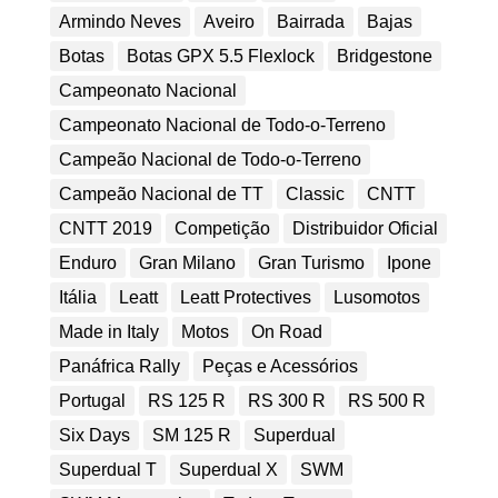
Armindo Neves
Aveiro
Bairrada
Bajas
Botas
Botas GPX 5.5 Flexlock
Bridgestone
Campeonato Nacional
Campeonato Nacional de Todo-o-Terreno
Campeão Nacional de Todo-o-Terreno
Campeão Nacional de TT
Classic
CNTT
CNTT 2019
Competição
Distribuidor Oficial
Enduro
Gran Milano
Gran Turismo
Ipone
Itália
Leatt
Leatt Protectives
Lusomotos
Made in Italy
Motos
On Road
Panáfrica Rally
Peças e Acessórios
Portugal
RS 125 R
RS 300 R
RS 500 R
Six Days
SM 125 R
Superdual
Superdual T
Superdual X
SWM