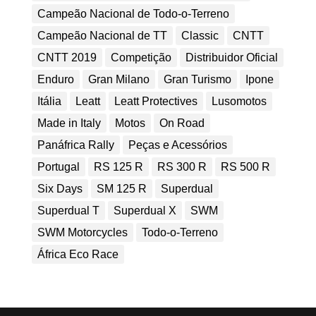
Campeão Nacional de Todo-o-Terreno
Campeão Nacional de TT
Classic
CNTT
CNTT 2019
Competição
Distribuidor Oficial
Enduro
Gran Milano
Gran Turismo
Ipone
Itália
Leatt
Leatt Protectives
Lusomotos
Made in Italy
Motos
On Road
Panáfrica Rally
Peças e Acessórios
Portugal
RS 125 R
RS 300 R
RS 500 R
Six Days
SM 125 R
Superdual
Superdual T
Superdual X
SWM
SWM Motorcycles
Todo-o-Terreno
África Eco Race