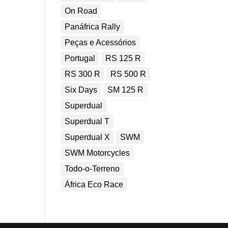
On Road
Panáfrica Rally
Peças e Acessórios
Portugal
RS 125 R
RS 300 R
RS 500 R
Six Days
SM 125 R
Superdual
Superdual T
Superdual X
SWM
SWM Motorcycles
Todo-o-Terreno
África Eco Race