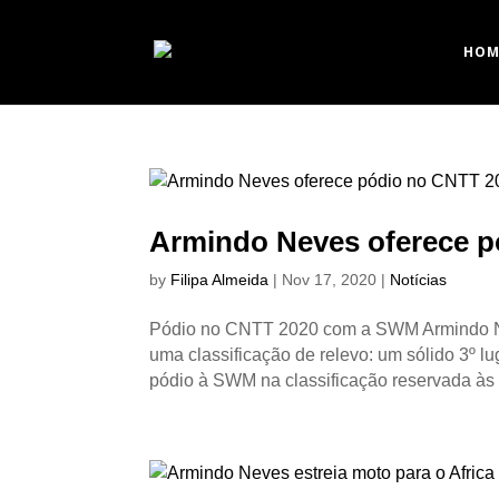
HOM
Armindo Neves oferece 
by
Filipa Almeida
|
Nov 17, 2020
|
Notícias
Pódio no CNTT 2020 com a SWM Armindo N
uma classificação de relevo: um sólido 3º l
pódio à SWM na classificação reservada à