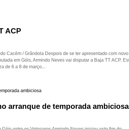
TT ACP
do Cacém / Grândola Despois de se ter apresentado com novo
putada em Góis, Armindo Neves vai disputar a Baja TT ACP. Es
a de 6 a 8 de março...
o arranque de temporada ambiciosa
 Góis entre os Veteranos Armindo Neves iniciou este fim-de-